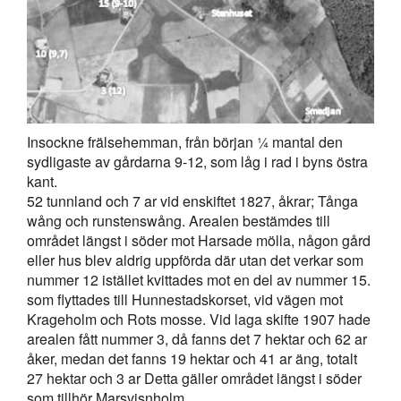
Insockne frälsehemman, från början ¼ mantal den
sydligaste av gårdarna 9-12, som låg i rad i byns östra
kant.
52 tunnland och 7 ar vid enskiftet 1827, åkrar; Tånga
wång och runstenswång. Arealen bestämdes till
området längst i söder mot Harsade mölla, någon gård
eller hus blev aldrig uppförda där utan det verkar som
nummer 12 istället kvittades mot en del av nummer 15.
som flyttades till Hunnestadskorset, vid vägen mot
Krageholm och Rots mosse. Vid laga skifte 1907 hade
arealen fått nummer 3, då fanns det 7 hektar och 62 ar
åker, medan det fanns 19 hektar och 41 ar äng, totalt
27 hektar och 3 ar Detta gäller området längst i söder
som tillhör Marsvisnholm.