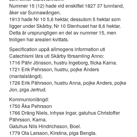
Nummer 15 (12) hade vid enskiftet 1827 37 tunnland,
åker var Sunnawången.
1913 hade Nr 10 5,6 hektar, dessutom 5 hektar som
ligger under Skårby, Nr 10 Stenhuset har 8,6 hektar.
Detta är ursprungligen en del av nummer 15, men
troligen har arealen kvittats.
Specification uppå allmogens information uti
Catechismi lära uti Skårby församling Anno:
1716 Pähr Jönsson, hustru Ingeborg, flicka Karna.
1721 Erik Pehrsson, hustru, pojke Anders
(mantalslängd).
1726 Erik Pährsson, hustru Anna, pojke Anders, pojke
Jon, piga Jertrud.
Kommunionlängd:
1750 Åka Pehrsson
1766 Dräng Niels, inhyse Ingar, gatuhus Christoffer
Pährsson, Karna.
Gatuhus Nils Hindrichsson, Boel.
1779 Ola Larsson, Kirstina, piga Bengta.