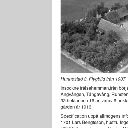
Hunnestad 3, Flygbild från 1937
Insockne frälsehemman,från början
Ängvången, Tångavång, Runstensv
33 hektar och 16 ar, varav 6 hekta
gården år 1913.
Specification uppå allmogens info
1701 Lars Bengtsson, hustru Inge