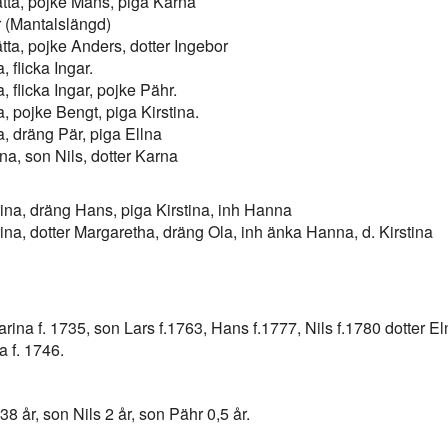
ta, pojke Måns, piga Karna
 (Mantalslängd)
a, pojke Anders, dotter Ingebor
 flicka Ingar.
flicka Ingar, pojke Pähr.
 pojke Bengt, piga Kirstina.
 dräng Pär, piga Ellna
a, son Nils, dotter Karna
na, dräng Hans, piga Kirstina, inh Hanna
na, dotter Margaretha, dräng Ola, inh änka Hanna, d. Kirstina
ina f. 1735, son Lars f.1763, Hans f.1777, Nils f.1780 dotter El
a f. 1746.
38 år, son Nils 2 år, son Pähr 0,5 år.