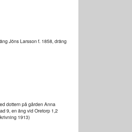
dräng Jöns Larsson f. 1858, dräng
 med dottern på gården Anna
tad 9, en äng vid Oretorp 1,2
skrivning 1913)