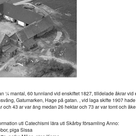
 ¼ mantal, 60 tunnland vid enskiftet 1827, tilldelade åkrar vid
ång, Gatumarken, Hage på gatan. , vid laga skifte 1907 hade
r och 43 ar var äng medan 26 hektar och 73 ar var tomt och åker. 
rmation uti Catechismi lära uti Skårby församling Anno:
bor, piga Sissa