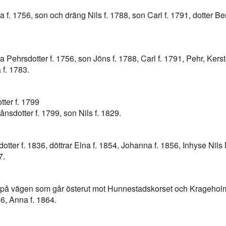
 f. 1756, son och dräng Nils f. 1788, son Carl f. 1791, dotter Ben
a Pehrsdotter f. 1756, son Jöns f. 1788, Carl f. 1791, Pehr, Kerst
 f. 1783.
tter f. 1799
nsdotter f. 1799, son Nils f. 1829.
dotter f. 1836, döttrar Elna f. 1854, Johanna f. 1856, Inhyse Nil
7.
på vägen som går österut mot Hunnestadskorset och Krageholm. 
66, Anna f. 1864.