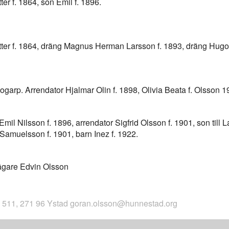
ter f. 1864, son Emil f. 1896.
otter f. 1864, dräng Magnus Herman Larsson f. 1893, dräng Hugo
garp. Arrendator Hjalmar Olin f. 1898, Olivia Beata f. Olsson 1
il Nilsson f. 1896, arrendator Sigfrid Olsson f. 1901, son till
Samuelsson f. 1901, barn Inez f. 1922.
gare Edvin Olsson
 511, 271 96 Ystad goran.olsson@hunnestad.org