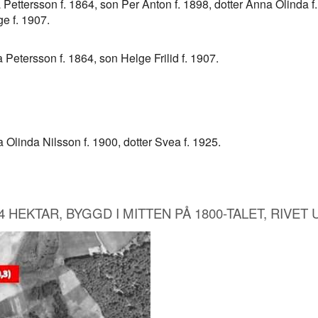
 Pettersson f. 1864, son Per Anton f. 1898, dotter Anna Olinda f
ge f. 1907.
 Petersson f. 1864, son Helge Frilid f. 1907.
 Olinda Nilsson f. 1900, dotter Svea f. 1925.
5,4 HEKTAR, BYGGD I MITTEN PÅ 1800-TALET, RIVET