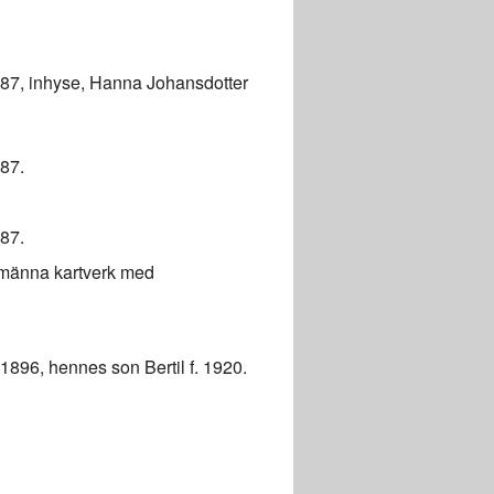
1887, inhyse, Hanna Johansdotter
887.
887.
lmänna kartverk med
1896, hennes son Bertil f. 1920.