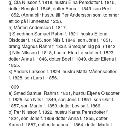
g) Ola Nilsson f. 1818, hustru Elna Persdotter f. 1815,
dotter Bengta f. 1846, dotter Anna f. 1849, son Per f.
1852. (Anna blir hustru till Per Andersson som kommer
att bo på Hunnestad 12:5).
h) Mårten Andersson f. 1817.
i) Smedman Samuel Rahm f. 1821, hustru Eljena
Olsdotter f. 1825, son Nils f. 1849, son Jöns f. 1851,
dräng Magnus Rahm f. 1832. Smedjan låg på l) 1842.
j) Nils Nilsson f. 1818, hustru Elna Larsdotter f. 1823,
dotter Anna f. 1846, dotter Boel f. 1849, dotter Ellena f.
1855.
k) Anders Larsson f. 1824, hustru Mätta Mårtensdotter
f. 1828, son Lars f. 1856.
1869
a) Smed Samuel Rahm f. 1821, hustru Eljena Olsdotter
f. 1825, son Nils f. 1849, son Jöns f. 1851, son Olof f.
1857, son Martin f. 1859, dotter Lovisa f. 1866.
b) Per Nilsson f. 1822, hustru Karna Pehrsdotter f.
1824, son Jöns f. 1859 dotter Anna f. 1855, dotter
Karna f. 1857, dotter Johanna f. 1864, dotter Maria f.