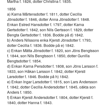
Martha f. 1826, dotter Christina f. 1835.
1856
a) Karna Mårtensdotter f. 1811, dotter Cecilia
Jönsdotter f. 1846, dotter Anna Jönsdotter f. 1848.
Enkan Estred Hansdotter f. 1797, dotter Karna
Gertsdotter f. 1842, son Nils Gertsson f. 1829, dotter
Bengta Gertsdotter f. 1836. Bodde på d) 1842.
b) Anders Nilssons enka Kjersti Jönsdotter f. 1793,
dotter Cecilia f. 1836. Bodde på e) 1842.
c) Enkan Mätta Jönsdotter f. 1820, son Jöns Bengtsson
f. 1844, son Nils Bengtsson f. 1850, dotter Gunilla
Bengtsdotter f. 1854.
d) Enkan Karna Persdotter f. 1808, son Jöns Larsson f.
1833, son Håkan Larsson f. 1842, dotter Kjersti
Larsdotter f. 1846. Bodde på h) 1842.
e) Enkan Ingar Larsdotter f. 1815, son Lars Andersson
f. 1842, dotter Cecilia Andersdotter f. 1845, oäkta son
Anders f. 1850.
f) Enkan Kjersti Andersdotter f. 1804, dotter Kjersti f.
1840, dotter Hanna f. 1843.