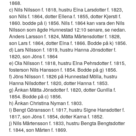
1868.
c) Nils Nilsson f. 1818, hustru Elna Larsdotter f. 1823,
son Nils f. 1864, dotter Ellena f. 1855, dotter Kjersti f.
1860. bodde på i) 1856. Nils f. 1864 kan vara den Nils
Nilsson som ägde Hunnestad 12:10 senare, se nedan.
Anders Larsson f. 1824, Mätta Mårtensdotter f. 1828,
son Lars f. 1864, dotter Elna f. 1866. Bodde på k) 1856.
d) Lars Nilsson f. 1819, hustru Hanna Jönsdotter f.
1820, son Jöns f. 1864
e) Ola Nilsson f. 1818, hustru Elna Pehrsdotter f. 1815,
fosterson Nils Hansson f. 1854. Bodde på g) 1856.
f) Jöns Nilsson f. 1826 på Hunnestad Mölla, hustru
Hanna Nilsdotter f. 1820, dotter Hanna f. 1853.
g) Änkan Mätta Jönsdotter f. 1820, dotter Gunilla f.
1854. Bodde på c) 1856.
h) Änkan Christina Nyman f. 1803.
i) Bengt Göransson f. 1817, hustru Signe Hansdotter f.
1817, son Jöns f. 1854, dotter Karna f. 1852.
j) Nils Mårtensson f. 1833, hustru Bengta Bengtsdotter
f. 1844, son Mårten f. 1869.