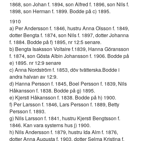
1868, son Johan f. 1894, son Alfred f. 1896, son Nils f.
1898, son Herman f. 1899. Bodde på c) 1895.
1910
a) Per Andersson f. 1846, hustru Anna Olsson f. 1849,
dotter Bengta f. 1874, son Nils f. 1897, dotter Johanna
f. 1884. Bodde på f) 1895, nr 12:5 senare.
b) Bengta Isaksson Voltaire f.1839, Hanna Göransson
f. 1874, son Gösta Albin Johansson f. 1906. Bodde på
e) 1895. nr 12:9 senare
c) Anna Nordström f. 1853, döv tvätterska.Bodde i
andra halvan av 12:9.
d) Hanna Persson f. 1845, Boel Persson f. 1839, Nils
Håkansson f. 1838. Bodde på g) 1895.
e) Kjersti Håkansson f. 1838. Bodde på h) 1900.
f) Per Larsson f. 1846, Lars Persson f. 1889, Betty
Persson f. 1893.
g) Nils Larsson f. 1841, hustru Kjersti Bengtsson f.
1846. Kan vara systerns hus j) 1900.
h) Nils Andersson f. 1879, hustru Ida Alm f. 1876,
dotter Anna Augusta f. 1903, dotter Selma Kristina f.