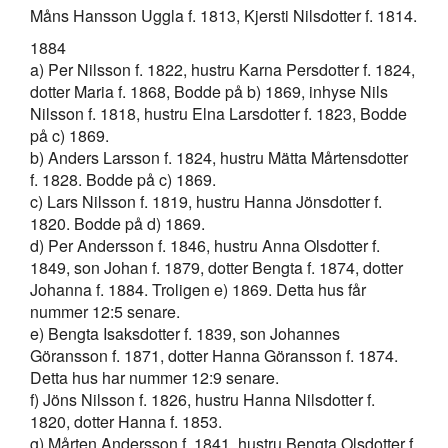
Måns Hansson Uggla f. 1813, Kjersti Nilsdotter f. 1814.
1884
a) Per Nilsson f. 1822, hustru Karna Persdotter f. 1824,
dotter Maria f. 1868, Bodde på b) 1869, inhyse Nils
Nilsson f. 1818, hustru Elna Larsdotter f. 1823, Bodde
på c) 1869.
b) Anders Larsson f. 1824, hustru Mätta Mårtensdotter
f. 1828. Bodde på c) 1869.
c) Lars Nilsson f. 1819, hustru Hanna Jönsdotter f.
1820. Bodde på d) 1869.
d) Per Andersson f. 1846, hustru Anna Olsdotter f.
1849, son Johan f. 1879, dotter Bengta f. 1874, dotter
Johanna f. 1884. Troligen e) 1869. Detta hus får
nummer 12:5 senare.
e) Bengta Isaksdotter f. 1839, son Johannes
Göransson f. 1871, dotter Hanna Göransson f. 1874.
Detta hus har nummer 12:9 senare.
f) Jöns Nilsson f. 1826, hustru Hanna Nilsdotter f.
1820, dotter Hanna f. 1853.
g) Mårten Andersson f. 1841, hustru Bengta Olsdotter f.