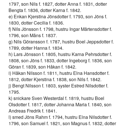
1797, son Nils f. 1827, dotter Anna f. 1831, dotter
Bengta f. 1836, dotter Karna f. 1842.
e) Enkan Kjerstina Jönsdotter f. 1793, son Jöns f.
1830, dotter Cecilia f. 1836.
f) Nils Jönsson f. 1798, hustru Ingar Mårtensdotter f.
1796, son Måns f. 1837.
g) Nils Göransson f. 1787, hustru Boel Jeppsdotter f.
1789, dotter Hanna f. 1834.
h) Lars Jönsson f. 1805, hustru Karna Pehrsdotter f.
1808, son Jöns f. 1833, dotter Ingeborg f. 1836, son
Göran f. 1839, son Håkan f. 1842.
i) Håkan Nilsson f. 1811, hustru Elna Hansdotter f.
1812, dotter Kjerstina f. 1838, son Nils f. 1842.
j) Bengt Nilsson f. 1803, syster Estred Nilsdotter f.
1795.
k) snickare Sven Westerdal f. 1819, hustru Boel
Olsdotter f. 1817, dotter Johanna Maria f. 1840, son
Andreas Fredrik f. 1841.
l) smed Jöns Rahm f. 1794, hustru Elna Nilsdotter f.
1796, son Samuel f. 1821, son Magnus f. 1832, dotter