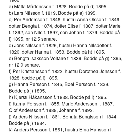
a) Mätta Mårtensson f. 1828. Bodde på d) 1895.
b) Lars Nilsson f. 1819. Bodde på e) 1895.
c) Per Andersson f. 1846, hustru Anna Olsson f. 1849,
dotter Bengta f. 1874, dotter Elise f. 1887, dotter Marie
f. 1892, son Nils f. 1897, son Johan f. 1879. Bodde på
f) 1895, nr 12:5 senare.
d) Jöns Nilsson f. 1826, hustru Hanna Nilsdotter f.
1820, dotter Hanna f. 1853. Bodde på h) 1895.
e) Bengta Isaksson Voltaire f. 1839. Bodde på g) 1895,
nr 12:9 senare.
f) Per Kristiansson f. 1822, hustru Dorothea Jönsson f.
1828. bodde på i) 1895.
g) Hanna Persson f. 1845, Boel Persson f. 1839.
Bodde på j) 1895.
h) Kjersti Håkansson f. 1838. Bodde på l) 1895.
i) Karna Persson f. 1855, Marie Andersson f. 1887,
Olof Andersson f. 1888, Johanna f. 1892.
j) Anders Nilsson f. 1861, Bengta Bengtsson f. 1844.
Bodde på j) 1884.
k) Anders Persson f. 1861, hustru Elna Hansson f.