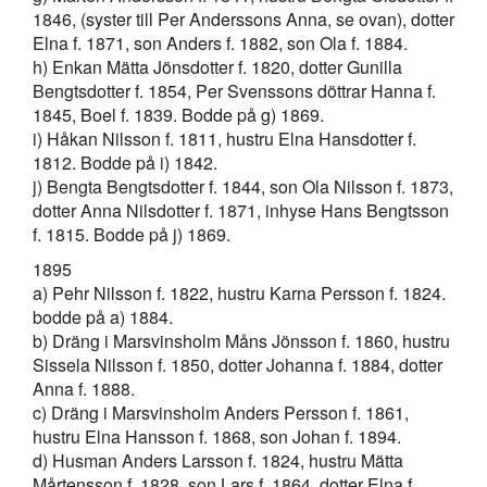
1846, (syster till Per Anderssons Anna, se ovan), dotter
Elna f. 1871, son Anders f. 1882, son Ola f. 1884.
h) Enkan Mätta Jönsdotter f. 1820, dotter Gunilla
Bengtsdotter f. 1854, Per Svenssons döttrar Hanna f.
1845, Boel f. 1839. Bodde på g) 1869.
i) Håkan Nilsson f. 1811, hustru Elna Hansdotter f.
1812. Bodde på i) 1842.
j) Bengta Bengtsdotter f. 1844, son Ola Nilsson f. 1873,
dotter Anna Nilsdotter f. 1871, inhyse Hans Bengtsson
f. 1815. Bodde på j) 1869.
1895
a) Pehr Nilsson f. 1822, hustru Karna Persson f. 1824.
bodde på a) 1884.
b) Dräng i Marsvinsholm Måns Jönsson f. 1860, hustru
Sissela Nilsson f. 1850, dotter Johanna f. 1884, dotter
Anna f. 1888.
c) Dräng i Marsvinsholm Anders Persson f. 1861,
hustru Elna Hansson f. 1868, son Johan f. 1894.
d) Husman Anders Larsson f. 1824, hustru Mätta
Mårtensson f. 1828, son Lars f. 1864, dotter Elna f.